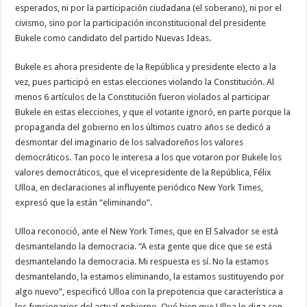
cartas
esperados, ni por la participación ciudadana (el soberano), ni por el
marcadas
civismo, sino por la participación inconstitucional del presidente
Bukele como candidato del partido Nuevas Ideas.
Bukele es ahora presidente de la República y presidente electo a la
vez, pues participó en estas elecciones violando la Constitución. Al
menos 6 artículos de la Constitución fueron violados al participar
Bukele en estas elecciones, y que el votante ignoró, en parte porque la
propaganda del gobierno en los últimos cuatro años se dedicó a
desmontar del imaginario de los salvadoreños los valores
democráticos. Tan poco le interesa a los que votaron por Bukele los
valores democráticos, que el vicepresidente de la República, Félix
Ulloa, en declaraciones al influyente periódico New York Times,
expresó que la están “eliminando”.
Ulloa reconoció, ante el New York Times, que en El Salvador se está
desmantelando la democracia. “A esta gente que dice que se está
desmantelando la democracia. Mi respuesta es sí. No la estamos
desmantelando, la estamos eliminando, la estamos sustituyendo por
algo nuevo”, especificó Ulloa con la prepotencia que característica a
los funcionarios del actual gobierno. Qué bien que Ulloa lo diga con