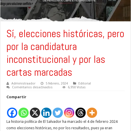
Sí, elecciones históricas, pero
por la candidatura
inconstitucional y por las
cartas marcadas
Administraador
5 febrero, 2024
Editorial
en
Comentarios desactivados
6,950 Vistas
Sí,
elecciones
Compartir
históricas,
pero
por
la
candidatura
inconstitucional
La historia política de El Salvador ha marcado el 4 de febrero 2024
y
por
como elecciones históricas, no por los resultados, pues ya eran
las