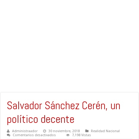
Salvador Sánchez Cerén, un
político decente
Administraador
30 noviembre, 2018
Realidad Nacional
en
Comentarios desactivados
7,198 Vistas
Salvador