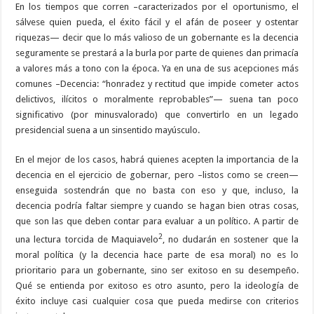
En los tiempos que corren –caracterizados por el oportunismo, el
sálvese quien pueda, el éxito fácil y el afán de poseer y ostentar
riquezas— decir que lo más valioso de un gobernante es la decencia
seguramente se prestará a la burla por parte de quienes dan primacía
a valores más a tono con la época. Ya en una de sus acepciones más
comunes –Decencia: “honradez y rectitud que impide cometer actos
delictivos, ilícitos o moralmente reprobables”— suena tan poco
significativo (por minusvalorado) que convertirlo en un legado
presidencial suena a un sinsentido mayúsculo.
En el mejor de los casos, habrá quienes acepten la importancia de la
decencia en el ejercicio de gobernar, pero –listos como se creen—
enseguida sostendrán que no basta con eso y que, incluso, la
decencia podría faltar siempre y cuando se hagan bien otras cosas,
que son las que deben contar para evaluar a un político. A partir de
2
una lectura torcida de Maquiavelo
, no dudarán en sostener que la
moral política (y la decencia hace parte de esa moral) no es lo
prioritario para un gobernante, sino ser exitoso en su desempeño.
Qué se entienda por exitoso es otro asunto, pero la ideología de
éxito incluye casi cualquier cosa que pueda medirse con criterios