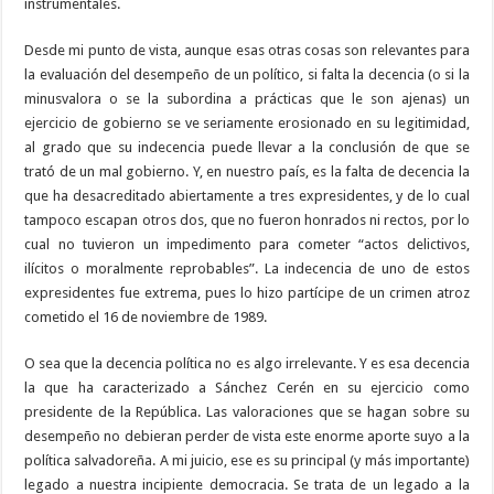
instrumentales.
Desde mi punto de vista, aunque esas otras cosas son relevantes para
la evaluación del desempeño de un político, si falta la decencia (o si la
minusvalora o se la subordina a prácticas que le son ajenas) un
ejercicio de gobierno se ve seriamente erosionado en su legitimidad,
al grado que su indecencia puede llevar a la conclusión de que se
trató de un mal gobierno. Y, en nuestro país, es la falta de decencia la
que ha desacreditado abiertamente a tres expresidentes, y de lo cual
tampoco escapan otros dos, que no fueron honrados ni rectos, por lo
cual no tuvieron un impedimento para cometer “actos delictivos,
ilícitos o moralmente reprobables”. La indecencia de uno de estos
expresidentes fue extrema, pues lo hizo partícipe de un crimen atroz
cometido el 16 de noviembre de 1989.
O sea que la decencia política no es algo irrelevante. Y es esa decencia
la que ha caracterizado a Sánchez Cerén en su ejercicio como
presidente de la República. Las valoraciones que se hagan sobre su
desempeño no debieran perder de vista este enorme aporte suyo a la
política salvadoreña. A mi juicio, ese es su principal (y más importante)
legado a nuestra incipiente democracia. Se trata de un legado a la