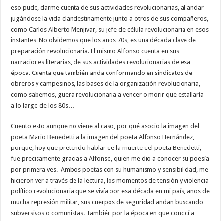
eso pude, darme cuenta de sus actividades revolucionarias, al andar
jugándose la vida clandestinamente junto a otros de sus compañeros,
como Carlos Alberto Menjivar, su jefe de célula revolucionaria en esos
instantes. No olvidemos que los años 70s, es una década clave de
preparación revolucionaria. El mismo Alfonso cuenta en sus
narraciones literarias, de sus actividades revolucionarias de esa
época. Cuenta que también anda conformando en sindicatos de
obreros y campesinos, las bases de la organización revolucionaria,
como sabemos, guera revolucionaria a vencer o morir que estallaría
a lo largo de los 80s…
Cuento esto aunque no viene al caso, por qué asocio la imagen del
poeta Mario Benedetti a la imagen del poeta Alfonso Hernández,
porque, hoy que pretendo hablar de la muerte del poeta Benedetti,
fue precisamente gracias a Alfonso, quien me dio a conocer su poesía
por primera ves. Ambos poetas con su humanismo y sensibilidad, me
hicieron ver a través de la lectura, los momentos de tensión y violencia
político revolucionaria que se vivía por esa década en mi país, años de
mucha represión militar, sus cuerpos de seguridad andan buscando
subversivos o comunistas. También por la época en que conocí a