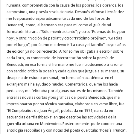
humana, comprometida con la causa de los pobres, los obreros, los
campesinos, una poesía revolucionaria. Después Alfonso Hernández
me fue pasando esporádicamente cada uno de los libros de
Benedetti, como, el hermano era para mi como el guía de mi
formación literaria: “Sólo mientras tanto”; y otro: “Poemas de hoy por
hoy”; y otro: “Noción de patria”; y otro: “Próximo prójimo”, “Gracias
por el fuego”, por último me devoré “La casa y el ladrillo”, cuyos años
de edición ya no los recuerdo. Alfonso me obligaba a escribir sobre
cada libro, un comentario de interpretación sobre la poesía de
Benedetti, en esa forma el hermano me fue introduciendo a razonar
con sentido critico la poesía y cada quien que juzgue a su manera, su
disciplina de estudio personal, mi formación académica en el
exranjero ma ha ayudado mucho, Comentarios, que me los hacia
pedazos y me felicitaba por algunas partes de los mismos. También
entre las novelas cortas y biográficas del poeta Benedetti, que me
impresionaron por su técnica narrativa, elaborada en verso libre, fue
“El Cumpleaños de Juan Ángel”, publicada en 1971, narrada en
secuencias de “flashbacks” en que describe las actividades de la
guerrilla urbana en Montevideo. Posteriormente pude conocer una
antología recopilada y con notas del poeta que titula: “Poesía Trunca”,