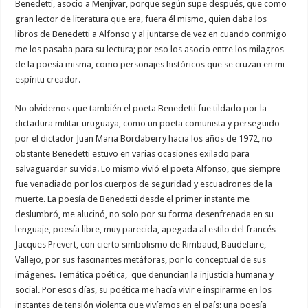
Benedetti, asocio a Menjivar, porque según supe después, que como
gran lector de literatura que era, fuera él mismo, quien daba los
libros de Benedetti a Alfonso y al juntarse de vez en cuando conmigo
me los pasaba para su lectura; por eso los asocio entre los milagros
de la poesía misma, como personajes históricos que se cruzan en mi
espíritu creador.
No olvidemos que también el poeta Benedetti fue tildado por la
dictadura militar uruguaya, como un poeta comunista y perseguido
por el dictador Juan Maria Bordaberry hacia los años de 1972, no
obstante Benedetti estuvo en varias ocasiones exilado para
salvaguardar su vida. Lo mismo vivió el poeta Alfonso, que siempre
fue venadiado por los cuerpos de seguridad y escuadrones de la
muerte. La poesía de Benedetti desde el primer instante me
deslumbró, me alucinó, no solo por su forma desenfrenada en su
lenguaje, poesía libre, muy parecida, apegada al estilo del francés
Jacques Prevert, con cierto simbolismo de Rimbaud, Baudelaire,
Vallejo, por sus fascinantes metáforas, por lo conceptual de sus
imágenes. Temática poética, que denuncian la injusticia humana y
social. Por esos días, su poética me hacía vivir e inspirarme en los
instantes de tensión violenta que vivíamos en el país; una poesía