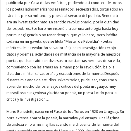
publicada por Casa de las Américas, pudiendo así conocer, de todos
los poetas latinoamericanos asesinados, secuestrados, torturados en
cárceles por su militancia y poesía al servicio del pueblo. Benedetti
era un investigador nato. En sentido revolucionario, por la dignidad
de los pobres. Ese libro me inspiró a crear una antología hasta hoy
por mi negligencia o no tener tiempo, que ya lo hare, pero inédita
todavía en mi gaveta, que se titula “Mester de Rebeldía”(Poetas
mártires de la revolución salvadoreña), en mi investigación recojo
datos y poemas, actividades de militancia de la mayoría de nuestros
poetas que han caído en diversas circunstancias heroicas de su vida,
combatiendo con las armas en la mano por la revolución, bajo la
dictadura militar salvadoreña y escuadrones de la muerte. Después
durante mis años de estudios universitarios, pude leer, consultar y
aprender mucho de los ensayos críticos del poeta uruguayo, muy
maravillosa e ingeniosa y lucida su poesía, un poeta lucido para la
critica y la investigación…
Mario Benedetti, nació en el Paso de los Toros en 1920 en Uruguay. Su
obra extensa abarca la poesía, la narrativa y el ensayo. Una lágrima
de tristeza vino a mis mejillas cuando me di cuenta de la muerte del
poeta acaecida en este mes de Mayo del 2009, después de muchas