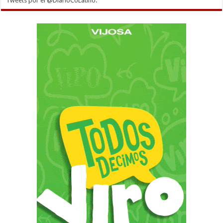
Tweets por el @DiarioCoLatino.