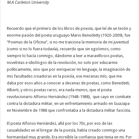
M.A Carleton University
Recuerdo que el primero de los libros de poesía, que leí de un tesón y
enorme pasión del poeta uruguayo Mario Benedetty (1920-2009), fue
“Poemas de la Oficina”, si no me traiciona la memoria de mi juventud
(como si no lo fuera todavía), recuerdo que sin egoísmos, como
siempre lo hacía conmigo, dándome a leer a maravillosos poetas,
novelistas e ideólogos de la revolución, no solo por educarme
políticamente, sino que por enriquecer mi lenguaje, la imaginación de
mis facultades creadoras en la poesía, ese mecenas mío, que me
daba por esos años a conocer a decenas de poetas, como Benedetti,
Alberti, y otros poetas raros, era nada menos, que el poeta
revolucionario Alfonso Hernández (1948-1988), que cayo en combate
contra la dictadura militar, en un enfrentamiento armado en Guazapa
en Noviembre de 1988 que confrontaba a la dictadura militar fascista.
El poeta Alfonso Hernández, allá por los 70s, por eso de las
casualidades en el bregar de la poesía, había creado conmigo una
hermandad muy grande. Era increíble la confianza que tenia en mi. Por