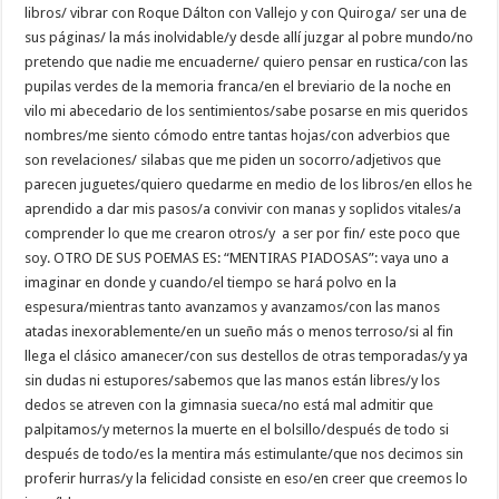
libros/ vibrar con Roque Dálton con Vallejo y con Quiroga/ ser una de
sus páginas/ la más inolvidable/y desde allí juzgar al pobre mundo/no
pretendo que nadie me encuaderne/ quiero pensar en rustica/con las
pupilas verdes de la memoria franca/en el breviario de la noche en
vilo mi abecedario de los sentimientos/sabe posarse en mis queridos
nombres/me siento cómodo entre tantas hojas/con adverbios que
son revelaciones/ silabas que me piden un socorro/adjetivos que
parecen juguetes/quiero quedarme en medio de los libros/en ellos he
aprendido a dar mis pasos/a convivir con manas y soplidos vitales/a
comprender lo que me crearon otros/y a ser por fin/ este poco que
soy. OTRO DE SUS POEMAS ES: “MENTIRAS PIADOSAS”: vaya uno a
imaginar en donde y cuando/el tiempo se hará polvo en la
espesura/mientras tanto avanzamos y avanzamos/con las manos
atadas inexorablemente/en un sueño más o menos terroso/si al fin
llega el clásico amanecer/con sus destellos de otras temporadas/y ya
sin dudas ni estupores/sabemos que las manos están libres/y los
dedos se atreven con la gimnasia sueca/no está mal admitir que
palpitamos/y meternos la muerte en el bolsillo/después de todo si
después de todo/es la mentira más estimulante/que nos decimos sin
proferir hurras/y la felicidad consiste en eso/en creer que creemos lo