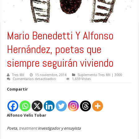
Mario Benedetti Y Alfonso
Hernández, poetas que
siempre seguirán viviendo
Tres Mil
15 noviembre, 2014
Suplemento Tres Mil | 3000
en
Comentarios desactivados
1,659 Vistas
Mario
Benedetti
Compartir
Y
Alfonso
Hernández,
poetas
que
siempre
Alfonso Velis Tobar
seguirán
viviendo
Poeta,
treatment
investigador y ensayista