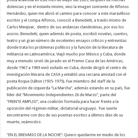
dolencias y en el instante mismo, vino la imagen sonriente de Alfonso
Hernández, quien me abrió el camino para conocer a este maravilloso
escritor y el compa Alfonso, conoció a Benedetti, a través mismo de
Carlos Menjivar, dentro de sus andanzas clandestinas, por eso los
asocio. Benedetti, quien además de poeta, escribió novelas, cuentos,
teatro y un gran número de excelentes ensayos críticos y entrevistas
donde trata los problemas políticos y la función de la literatura de
militancia en Latinoamérica. Viajó mucho por México y Cuba, donde
muy a menudo sirvió de jurado en el Premio Casa de las Américas,
desde 1967 a 1969 vivió exilado en Cuba, donde dirigió el centro de
investigación literaria de CASA y entabló una cercana amistad con el
poeta Roque Dálton (1935-1975). Fue miembro del staff de la
publicación de izquierda “La Marcha”, además estando en su país, fue
líder del “Movimiento Independientes 26 de Marzo”, parte del
“FRENTE AMPLIO”, una coalición formada para hacer frente a la
oposición del régimen militar, dictatorial uruguayo. Fue suerte
encontrarme con dos de sus poemas escritos a últimos días de su
muerte, veámoslos:
“EN EL BREVARIO DE LA NOCHE”: Quiero quedarme en medio de los