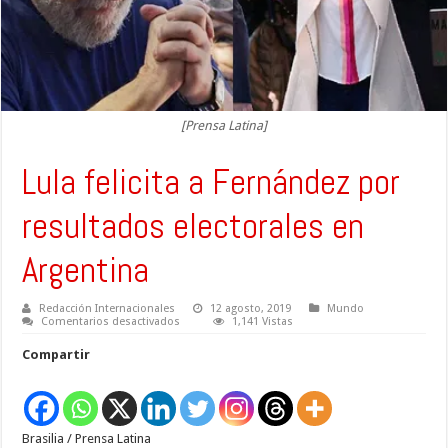
[Prensa Latina]
Lula felicita a Fernández por
resultados electorales en
Argentina
Redacción Internacionales
12 agosto, 2019
Mundo
en
Comentarios desactivados
1,141 Vistas
Lula
felicita
Compartir
a
Fernández
por
resultados
electorales
en
Brasilia / Prensa Latina
Argentina