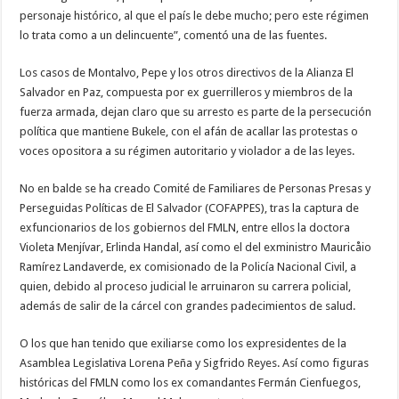
personaje histórico, al que el país le debe mucho; pero este régimen
lo trata como a un delincuente”, comentó una de las fuentes.
Los casos de Montalvo, Pepe y los otros directivos de la Alianza El
Salvador en Paz, compuesta por ex guerrilleros y miembros de la
fuerza armada, dejan claro que su arresto es parte de la persecución
política que mantiene Bukele, con el afán de acallar las protestas o
voces opositora a su régimen autoritario y violador a de las leyes.
No en balde se ha creado Comité de Familiares de Personas Presas y
Perseguidas Políticas de El Salvador (COFAPPES), tras la captura de
exfuncionarios de los gobiernos del FMLN, entre ellos la doctora
Violeta Menjívar, Erlinda Handal, así como el del exministro Mauricåio
Ramírez Landaverde, ex comisionado de la Policía Nacional Civil, a
quien, debido al proceso judicial le arruinaron su carrera policial,
además de salir de la cárcel con grandes padecimientos de salud.
O los que han tenido que exiliarse como los expresidentes de la
Asamblea Legislativa Lorena Peña y Sigfrido Reyes. Así como figuras
históricas del FMLN como los ex comandantes Fermán Cienfuegos,