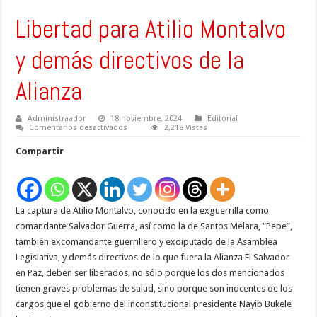
Libertad para Atilio Montalvo
y demás directivos de la
Alianza
Administraador
18 noviembre, 2024
Editorial
en
Comentarios desactivados
2,218 Vistas
Libertad
para
Compartir
Atilio
Montalvo
y
demás
directivos
de
La captura de Atilio Montalvo, conocido en la exguerrilla como
la
Alianza
comandante Salvador Guerra, así como la de Santos Melara, “Pepe”,
también excomandante guerrillero y exdiputado de la Asamblea
Legislativa, y demás directivos de lo que fuera la Alianza El Salvador
en Paz, deben ser liberados, no sólo porque los dos mencionados
tienen graves problemas de salud, sino porque son inocentes de los
cargos que el gobierno del inconstitucional presidente Nayib Bukele