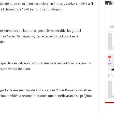
Opin
ños de edad se ordenó sacerdote en Roma, y vuelve en 1943 a El
 el 21 de junio de 1970 es nombrado Obispo.
hos humanos de la poblaciçón más vulnerable, luego del
Tres Calles, San Agustín, departamento de Usulután, y
nde.
po de San Salvador, y buscó desde la arquidiócesis la paz. Es
24 de marzo de 1980.
4 
legado de enseñanzas dejados por san Oscar Romero invitaban
, sino también a retomar acciones que beneficiaran a su prójimo