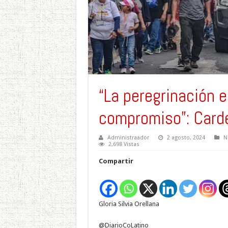
“La peregrinación 
compromiso”: Card
Administraador
2 agosto, 2024
N
2,698 Vistas
Compartir
Gloria Silvia Orellana
@DiarioCoLatino