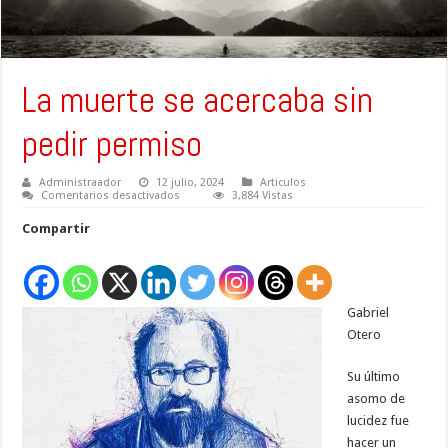
La muerte se acercaba sin
pedir permiso
Administraador
12 julio, 2024
Articulos
en
Comentarios desactivados
3,884 Vistas
La
muerte
Compartir
se
acercaba
sin
pedir
permiso
Gabriel
Otero
Su último
asomo de
lucidez fue
hacer un