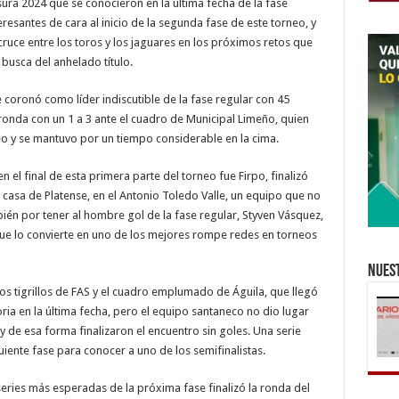
usura 2024 que se conocieron en la última fecha de la fase
esantes de cara al inicio de la segunda fase de este torneo, y
ruce entre los toros y los jaguares en los próximos retos que
busca del anhelado título.
 coronó como líder indiscutible de la fase regular con 45
 ronda con un 1 a 3 ante el cuadro de Municipal Limeño, quien
eo y se mantuvo por un tiempo considerable en la cima.
el final de esta primera parte del torneo fue Firpo, finalizó
a casa de Platense, en el Antonio Toledo Valle, un equipo que no
én por tener al hombre gol de la fase regular, Styven Vásquez,
 que lo convierte en uno de los mejores rompe redes en torneos
Nuest
 los tigrillos de FAS y el cuadro emplumado de Águila, que llegó
oria en la última fecha, pero el equipo santaneco no dio lugar
 de esa forma finalizaron el encuentro sin goles. Una serie
guiente fase para conocer a uno de los semifinalistas.
series más esperadas de la próxima fase finalizó la ronda del