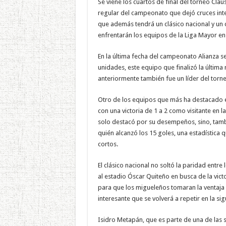
Se viene los cuartos de final del torneo Cla
regular del campeonato que dejó cruces inter
que además tendrá un clásico nacional y un c
enfrentarán los equipos de la Liga Mayor en 
En la última fecha del campeonato Alianza se
unidades, este equipo que finalizó la última
anteriormente también fue un líder del torn
Otro de los equipos que más ha destacado en 
con una victoria de 1 a 2 como visitante en l
solo destacó por su desempeños, sino, tambi
quién alcanzó los 15 goles, una estadística
cortos.
El clásico nacional no soltó la paridad entre
al estadio Óscar Quiteño en busca de la vict
para que los migueleños tomaran la ventaja y
interesante que se volverá a repetir en la si
Isidro Metapán, que es parte de una de las 