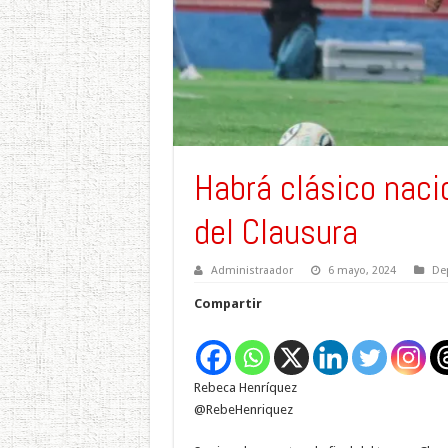
Habrá clásico nacio
del Clausura
Administraador
6 mayo, 2024
De
Compartir
Rebeca Henríquez
@RebeHenriquez