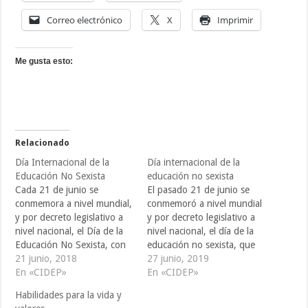
Correo electrónico
X
Imprimir
Me gusta esto:
Relacionado
Día Internacional de la
Día internacional de la
Educación No Sexista
educación no sexista
Cada 21 de junio se
El pasado 21 de junio se
conmemora a nivel mundial,
conmemoró a nivel mundial
y por decreto legislativo a
y por decreto legislativo a
nivel nacional, el Día de la
nivel nacional, el día de la
Educación No Sexista, con
educación no sexista, que
el que se busca construir
21 junio, 2018
busca construir una
27 junio, 2019
una educación formal y no
En «CIDEP»
educación formal y no
En «CIDEP»
formal con equidad, es
formal con equidad, es
Habilidades para la vida y
decir, sin discriminación de
decir, sin discriminación de