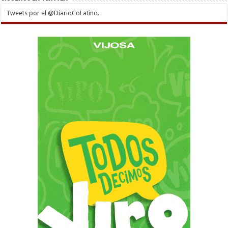
Tweets por el @DiarioCoLatino.