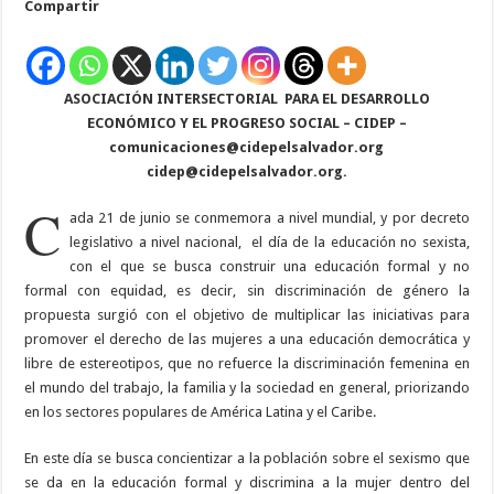
Compartir
día
de
la
educación
no
sexista
ASOCIACIÓN INTERSECTORIAL
PARA EL DESARROLLO
ECONÓMICO Y EL PROGRESO SOCIAL – CIDEP –
comunicaciones@cidepelsalvador.org
cidep@cidepelsalvador.org
.
C
ada 21 de junio se conmemora a nivel mundial, y por decreto
legislativo a nivel nacional,
el día de la educación no sexista,
con el que se busca construir una educación formal y no
formal con equidad, es decir, sin discriminación de género la
propuesta surgió con el objetivo de multiplicar las iniciativas para
promover el derecho de las mujeres a una educación democrática y
libre de estereotipos, que no refuerce la discriminación femenina en
el mundo del trabajo, la familia y la sociedad en general, priorizando
en los sectores populares de América Latina y el Caribe.
En este día se busca concientizar a la población sobre el sexismo que
se da en la educación formal y discrimina a la mujer dentro del