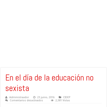
En el día de la educación no
sexista
Administraador
23 junio, 2016
CIDEP
en
Comentarios desactivados
2,381 Vistas
En
el