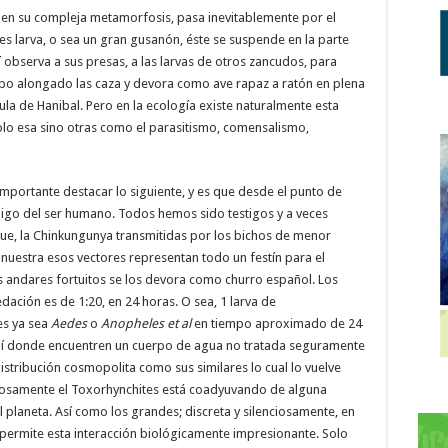
 en su compleja metamorfosis, pasa inevitablemente por el
 es larva, o sea un gran gusanón, éste se suspende en la parte
 observa a sus presas, a las larvas de otros zancudos, para
rpo alongado las caza y devora como ave rapaz a ratón en plena
cula de Hanibal. Pero en la ecología existe naturalmente esta
solo esa sino otras como el parasitismo, comensalismo,
importante destacar lo siguiente, y es que desde el punto de
migo del ser humano. Todos hemos sido testigos y a veces
e, la Chinkungunya transmitidas por los bichos de menor
nuestra esos vectores representan todo un festín para el
s andares fortuitos se los devora como churro español. Los
ación es de 1:20, en 24 horas. O sea, 1 larva de
es ya sea
Aedes
o
Anopheles
et al
en tiempo aproximado de 24
 ahí donde encuentren un cuerpo de agua no tratada seguramente
stribución cosmopolita como sus similares lo cual lo vuelve
iosamente el Toxorhynchites está coadyuvando de alguna
l planeta. Así como los grandes; discreta y silenciosamente, en
e permite esta interacción biológicamente impresionante. Solo