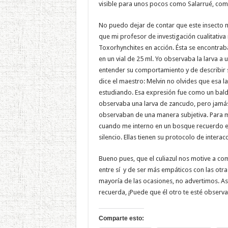
visible para unos pocos como Salarrué, como
No puedo dejar de contar que este insecto 
que mi profesor de investigación cualitativ
Toxorhynchites en acción. Ésta se encontra
en un vial de 25 ml. Yo observaba la larva a
entender su comportamiento y de describir 
dice el maestro: Melvin no olvides que esa 
estudiando. Esa expresión fue como un balde
observaba una larva de zancudo, pero jamás
observaban de una manera subjetiva. Para mí
cuando me interno en un bosque recuerdo esa
silencio. Ellas tienen su protocolo de intera
Bueno pues, que el culiazul nos motive a co
entre sí y de ser más empáticos con las otra
mayoría de las ocasiones, no advertimos. As
recuerda, ¡Puede que él otro te esté observ
Comparte esto: