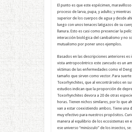
El punto es que este espécimen, maravilloso
proceso de larva, pupa, y adulto; y mientras
superior de los cuerpos de agua y desde ahí
luego con unos tenaces latigazos de su cue
llanura. Esto es casi como presenciar la pelí
interacción biológica del canibalismo y no 
mutualismo por poner unos ejemplos.
Basados en las descripciones anteriores es 
vista antropocéntrico este zancudo es un a
víctimas de las enfermedades como el Dengu
tamaño que sirven como vector. Para suerte 
Toxorhynchites, que al encontrárselos en su
estudios indican que la proporción de depred
Toxorhynchites devora a 20 de otras especi
horas. Tienen nichos similares, por lo que
van a estar coexistiendo ambos. Tiene una di
muy efectivo para nuestros propósitos. Cur
manera al equilibrio de los ecosistemas en e
ese universo “minúsculo” de los insectos, s