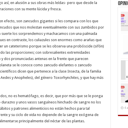
igo así, en alusión a sus obras más leídas- pero que desde la
Opin
raciones con su mente lúcida y fresca.
en efecto, son zancudos gigantes si les compara con los que
ncudos que nos molestan eventualmente con sus zumbidos por
on suerte los sorprendemos y machacamos con una palmada
 Pues en contraste, los culiazules son enormes como arañas que
acer un cateterismo porque se les observa una probóscide (sifón)
o las proporciones; con sobresalientes extremidades
) y dos pronunciadas antenas en la frente que parecen
l planeta se le conoce como zancudo elefantes o zancudo
ientíficos dicen que pertenece a la clase Insecta, de la familia
s, Aedes y Anopheles), del género Toxorhynchites, y que hay más
udos, no es hematófago, es decir, que por más que se le ponga
mo durazno y unos vasos sanguíneos hinchado de sangre no los
4 
hábitos y patrones alimenticios no están hechos para tal
rente y su ciclo de vida no depende de la sangre exógena de
limentarse principalmente del néctar de las plantas.