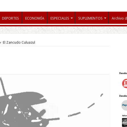
DEPORTES
ECONOMÍA
ESPECIALES
SUPLEMENTOS
Archivo d
»
El Zancudo Culuazul