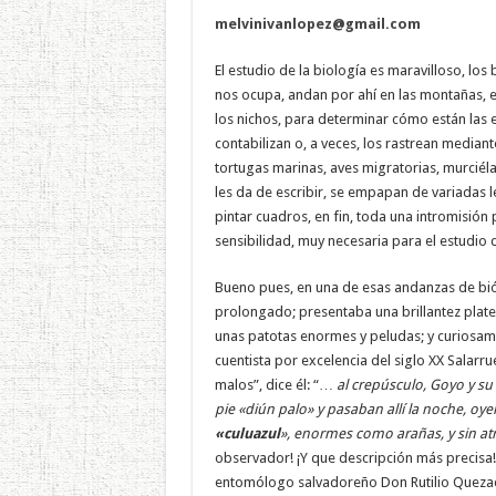
melvinivanlopez@gmail.com
El estudio de la biología es maravilloso, lo
nos ocupa, andan por ahí en las montañas, e
los nichos, para determinar cómo están las e
contabilizan o, a veces, los rastrean mediant
tortugas marinas, aves migratorias, murciéla
les da de escribir, se empapan de variadas l
pintar cuadros, en fin, toda una intromisión p
sensibilidad, muy necesaria para el estudio d
Bueno pues, en una de esas andanzas de bi
prolongado; presentaba una brillantez plat
unas patotas enormes y peludas; y curiosamen
cuentista por excelencia del siglo XX Salarr
malos”, dice él: “…
al crepúsculo, Goyo y su
pie «diún palo» y pasaban allí la noche, oy
«culuazul
», enormes como arañas, y sin at
observador! ¡Y que descripción más precisa!
entomólogo salvadoreño Don Rutilio Quezada