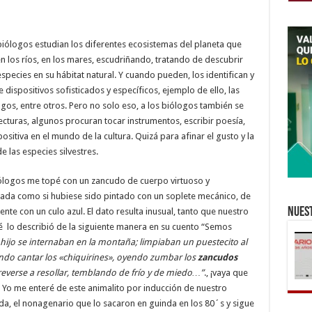
s biólogos estudian los diferentes ecosistemas del planeta que
n los ríos, en los mares, escudriñando, tratando de descubrir
species en su hábitat natural. Y cuando pueden, los identifican y
e dispositivos sofisticados y específicos, ejemplo de ello, las
gos, entre otros. Pero no solo eso, a los biólogos también se
ecturas, algunos procuran tocar instrumentos, escribir poesía,
ositiva en el mundo de la cultura. Quizá para afinar el gusto y la
e las especies silvestres.
ólogos me topé con un zancudo de cuerpo virtuoso y
eada como si hubiese sido pintado con un soplete mecánico, de
Nuest
te con un culo azul. El dato resulta inusual, tanto que nuestro
ué lo describió de la siguiente manera en su cuento “Semos
 hijo se internaban en la montaña; limpiaban un puestecito al
endo cantar los «chiquirines», oyendo zumbar los
zancudos
reverse a resollar, temblando de frío y de miedo…”
., ¡vaya que
 Yo me enteré de este animalito por inducción de nuestro
, el nonagenario que lo sacaron en guinda en los 80´s y sigue