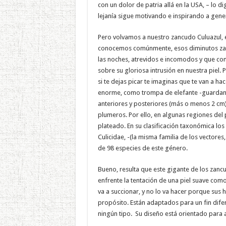
con un dolor de patria allá en la USA, – lo d
lejanía sigue motivando e inspirando a gene
Pero volvamos a nuestro zancudo Culuazul, 
conocemos comúnmente, esos diminutos za
las noches, atrevidos e incomodos y que c
sobre su gloriosa intrusión en nuestra piel.
si te dejas picar te imaginas que te van a h
enorme, como trompa de elefante -guardand
anteriores y posteriores (más o menos 2 cm
plumeros. Por ello, en algunas regiones de
plateado. En su clasificación taxonómica los c
Culicidae, -(la misma familia de los vectore
de 98 especies de este género.
Bueno, resulta que este gigante de los zanc
enfrente la tentación de una piel suave co
va a succionar, y no lo va hacer porque sus 
propósito. Están adaptados para un fin dife
ningún tipo. Su diseño está orientado para a