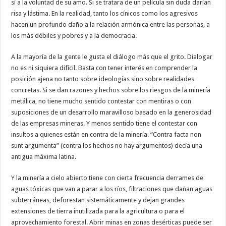
sí a la voluntad de su amo. Si se tratara de un película sin duda darían
risa y lástima. En la realidad, tanto los cínicos como los agresivos
hacen un profundo daño a la relación armónica entre las personas, a
los más débiles y pobres y a la democracia.
A la mayoría de la gente le gusta el diálogo más que el grito. Dialogar
no es ni siquiera difícil. Basta con tener interés en comprender la
posición ajena no tanto sobre ideologías sino sobre realidades
concretas. Si se dan razones y hechos sobre los riesgos de la minería
metálica, no tiene mucho sentido contestar con mentiras o con
suposiciones de un desarrollo maravilloso basado en la generosidad
de las empresas mineras. Y menos sentido tiene el contestar con
insultos a quienes están en contra de la minería. “Contra facta non
sunt argumenta” (contra los hechos no hay argumentos) decía una
antigua máxima latina.
Y la minería a cielo abierto tiene con cierta frecuencia derrames de
aguas tóxicas que van a parar a los ríos, filtraciones que dañan aguas
subterráneas, deforestan sistemáticamente y dejan grandes
extensiones de tierra inutilizada para la agricultura o para el
aprovechamiento forestal. Abrir minas en zonas desérticas puede ser