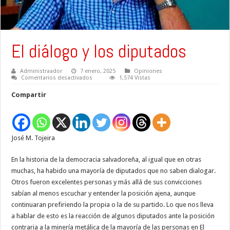
El diálogo y los diputados
Administraador
7 enero, 2025
Opiniones
en
Comentarios desactivados
1,574 Vistas
El
diálogo
Compartir
y
los
diputados
José M. Tojeira
En la historia de la democracia salvadoreña, al igual que en otras
muchas, ha habido una mayoría de diputados que no saben dialogar.
Otros fueron excelentes personas y más allá de sus convicciones
sabían al menos escuchar y entender la posición ajena, aunque
continuaran prefiriendo la propia o la de su partido. Lo que nos lleva
a hablar de esto es la reacción de algunos diputados ante la posición
contraria a la minería metálica de la mayoría de las personas en El