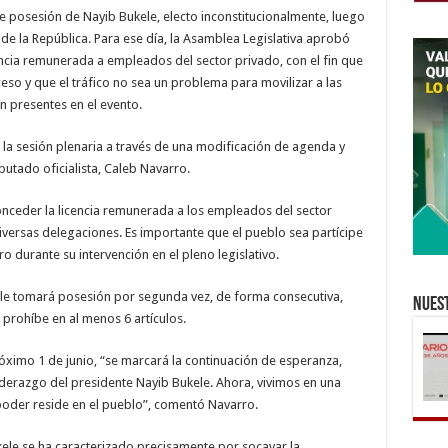
e posesión de Nayib Bukele, electo inconstitucionalmente, luego
 de la República. Para ese día, la Asamblea Legislativa aprobó
ncia remunerada a empleados del sector privado, con el fin que
eso y que el tráfico no sea un problema para movilizar a las
n presentes en el evento.
 la sesión plenaria a través de una modificación de agenda y
utado oficialista, Caleb Navarro.
onceder la licencia remunerada a los empleados del sector
versas delegaciones. Es importante que el pueblo sea partícipe
 durante su intervención en el pleno legislativo.
le tomará posesión por segunda vez, de forma consecutiva,
Nuest
 prohíbe en al menos 6 artículos.
róximo 1 de junio, “se marcará la continuación de esperanza,
iderazgo del presidente Nayib Bukele. Ahora, vivimos en una
poder reside en el pueblo”, comentó Navarro.
ele se ha caracterizado precisamente por socavar la