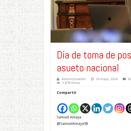
Día de toma de pos
asueto nacional
Administraador
24 mayo, 2024
N
1,878 Vistas
Compartir
Samuel Amaya
@SamuelAmaya98