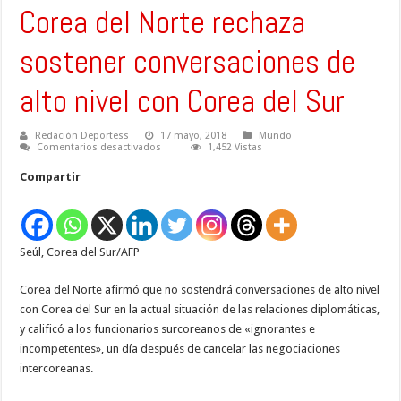
Corea del Norte rechaza
sostener conversaciones de
alto nivel con Corea del Sur
Redación Deportess
17 mayo, 2018
Mundo
en
Comentarios desactivados
1,452 Vistas
Corea
del
Compartir
Norte
rechaza
sostener
conversaciones
de
alto
Seúl, Corea del Sur/AFP
nivel
con
Corea
del
Corea del Norte afirmó que no sostendrá conversaciones de alto nivel
Sur
con Corea del Sur en la actual situación de las relaciones diplomáticas,
y calificó a los funcionarios surcoreanos de «ignorantes e
incompetentes», un día después de cancelar las negociaciones
intercoreanas.