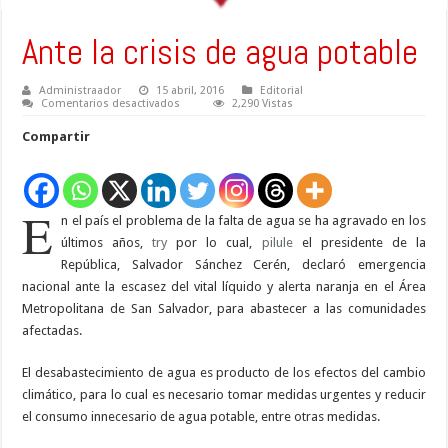
Ante la crisis de agua potable
Administraador
15 abril, 2016
Editorial
en
Comentarios desactivados
2,290 Vistas
Ante
la
Compartir
crisis
de
agua
potable
E
n el país el problema de la falta de agua se ha agravado en los
últimos años,
try
por lo cual,
pilule
el presidente de la
República, Salvador Sánchez Cerén, declaró emergencia
nacional ante la escasez del vital líquido y alerta naranja en el Área
Metropolitana de San Salvador, para abastecer a las comunidades
afectadas.
El desabastecimiento de agua es producto de los efectos del cambio
climático, para lo cual es necesario tomar medidas urgentes y reducir
el consumo innecesario de agua potable, entre otras medidas.