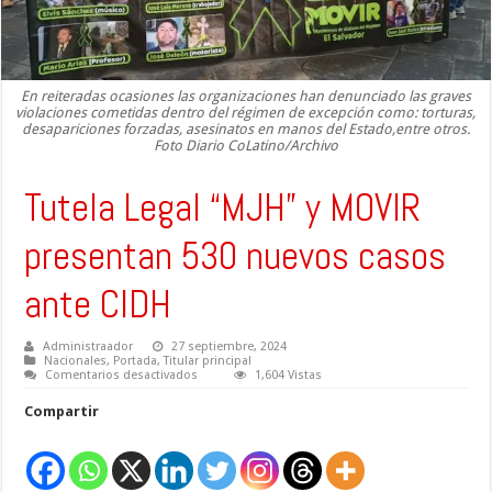
En reiteradas ocasiones las organizaciones han denunciado las graves
violaciones cometidas dentro del régimen de excepción como: torturas,
desapariciones forzadas, asesinatos en manos del Estado,entre otros.
Foto Diario CoLatino/Archivo
Tutela Legal “MJH” y MOVIR
presentan 530 nuevos casos
ante CIDH
Administraador
27 septiembre, 2024
Nacionales
,
Portada
,
Titular principal
en
Comentarios desactivados
1,604 Vistas
Tutela
Legal
Compartir
“MJH”
y
MOVIR
presentan
530
nuevos