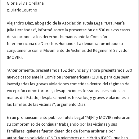
Gloria Silvia Orellana
casos
ante
@DiarioCoLatino
CIDH
Alejandro Díaz, abogado de la Asociación Tutela Legal “Dra. María
Julia Hernández”, informó sobre la presentación de 530 nuevos casos
de violaciones a los derechos humanos ante la Comisión
Interamericana de Derechos Humanos. La denuncia fue intepueta
conjutamente con el Movimiento de Víctimas del Régimen El Salvador
(MOVIR).
“Anteriormente, presentamos 152 denuncias y ahora presentamos 530
nuevos casos ante la Comisión Interamericana (CIDH), para que sean
investigadas las graves violaciones cometidas dentro del régimen de
excepción como: torturas, desapariciones forzadas, asesinatos en
manos del Estado, desplazamientos forzados, y graves violaciones a
las familias de las víctimas”, argumentó Díaz.
En un pronunciamiento público Tutela Legal “MJH” y MOVIR reiteraron
su compromiso de continuar trabajando por las víctimas y sus
familiares, quienes fueron detenidos de forma arbitraria por
autoridades policiales (PNC) y miembros del ejército (FAES), que han