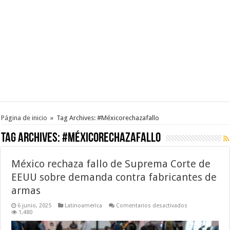
Página de inicio
»
Tag Archives: #Méxicorechazafallo
Tag Archives:
#Méxicorechazafallo
México rechaza fallo de Suprema Corte de
EEUU sobre demanda contra fabricantes de
armas
en
6 junio, 2025
Latinoamerica
Comentarios desactivados
México
1,480
rechaza
fallo