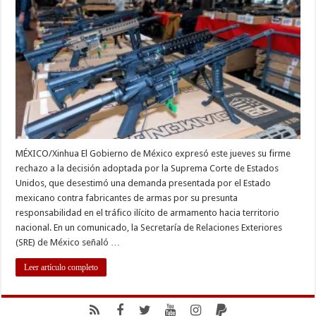
de
Suprema
Corte
de
EEUU
sobre
demanda
contra
fabricantes
de
armas
MÉXICO/Xinhua El Gobierno de México expresó este jueves su firme
rechazo a la decisión adoptada por la Suprema Corte de Estados
Unidos, que desestimó una demanda presentada por el Estado
mexicano contra fabricantes de armas por su presunta
responsabilidad en el tráfico ilícito de armamento hacia territorio
nacional. En un comunicado, la Secretaría de Relaciones Exteriores
(SRE) de México señaló …
Leer artículo completo