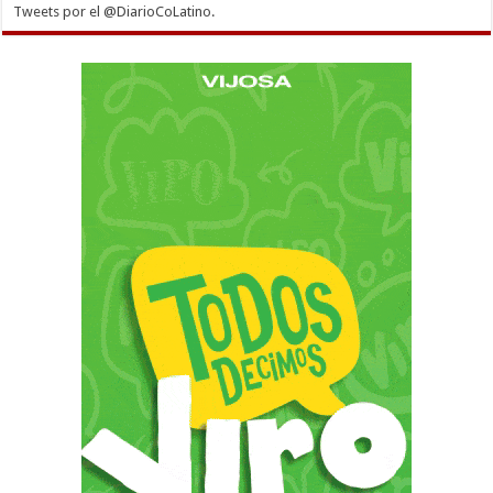
Tweets por el @DiarioCoLatino.