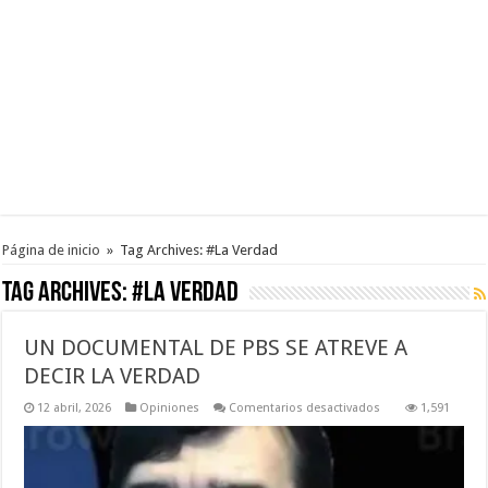
Página de inicio
»
Tag Archives: #La Verdad
Tag Archives:
#La Verdad
UN DOCUMENTAL DE PBS SE ATREVE A
DECIR LA VERDAD
en
12 abril, 2026
Opiniones
Comentarios desactivados
1,591
UN
DOCUMENTAL
DE
PBS
SE