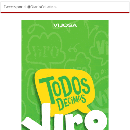
Tweets por el @DiarioCoLatino.