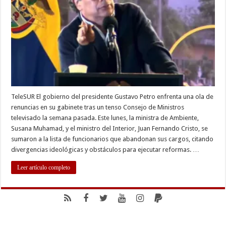
en
el
gobierno
de
Gustavo
Petro
TeleSUR El gobierno del presidente Gustavo Petro enfrenta una ola de
renuncias en su gabinete tras un tenso Consejo de Ministros
televisado la semana pasada. Este lunes, la ministra de Ambiente,
Susana Muhamad, y el ministro del Interior, Juan Fernando Cristo, se
sumaron a la lista de funcionarios que abandonan sus cargos, citando
divergencias ideológicas y obstáculos para ejecutar reformas. …
Leer artículo completo