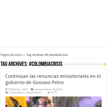
Página de inicio
»
Tag Archives: #ColombiaCrisis
Tag Archives:
#ColombiaCrisis
Continúan las renuncias ministeriales en el
gobierno de Gustavo Petro
10 febrero, 2025
Latinoamerica
,
Portada
en
Comentarios desactivados
1,375
Continúan
las
renuncias
ministeriales