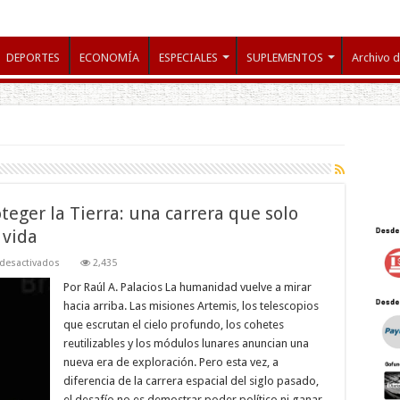
DEPORTES
ECONOMÍA
ESPECIALES
SUPLEMENTOS
Archivo d
teger la Tierra: una carrera que solo
 vida
en
desactivados
2,435
Explorar
el
Por Raúl A. Palacios La humanidad vuelve a mirar
espacio
hacia arriba. Las misiones Artemis, los telescopios
para
proteger
que escrutan el cielo profundo, los cohetes
la
reutilizables y los módulos lunares anuncian una
Tierra:
una
nueva era de exploración. Pero esta vez, a
carrera
que
diferencia de la carrera espacial del siglo pasado,
solo
el desafío no es demostrar poder político ni ganar