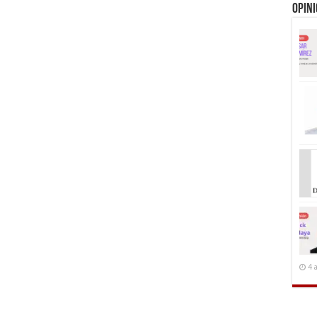
Opin
4 