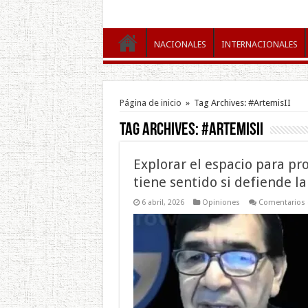
NACIONALES
INTERNACIONALES
Página de inicio
»
Tag Archives: #ArtemisII
Tag Archives:
#ArtemisII
Explorar el espacio para pro
tiene sentido si defiende la
6 abril, 2026
Opiniones
Comentarios 