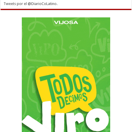
Tweets por el @DiarioCoLatino.