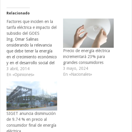
Relacionado
Factores que inciden en la
tarifa eléctrica e impacto del
subsidio del GOES
Ing. Omar Salinas
onsiderando la relevancia
Precio de energía eléctrica
que debe tener la energía
incrementará 23% para
en el crecimiento económico
grandes consumidores
y en el desarrollo social del
3 mayo, 2024
país, cure conviene efectuar
3 abril, 2014
En «Nacionales»
un análisis tanto de las
En «Opiniones»
formas de como ésta se
produce, clinic como de
aquellos factores y variables
que inciden en su precio.
Cabe señalar…
SIGET anuncia disminución
de 9.74 % en precio al
consumidor final de energía
eléctrica