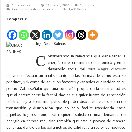
Administraador
26 marzo, 2014
Opiniones
en
Comentarios desactivados
1,492 Vistas
Factores
que
Compartir
inciden
en
la
tarifa
eléctrica
e
Ing. Omar Salinas
impacto
del
subsidio
C
del
onsiderando la relevancia que debe tener la
GOES
energía en el crecimiento económico y en el
desarrollo social del país,
viagra
discount
conviene efectuar un análisis tanto de las formas de como ésta se
produce,
sick
como de aquellos factores y variables que inciden en su
precio. Cabe señalar que una condición propia de la electricidad es
que al determinarse la factibilidad de cualquier fuente de generación
eléctrica,
try
se torna indispensable poder disponer de un sistema de
transmisión y distribución que no solo facilite transferirla hacia
aquellos lugares donde se requiere satisfacer una demanda de
energía en tiempo real, sino también que éste la provea de manera
continua, dentro de los parámetros de calidad, a un valor competitivo