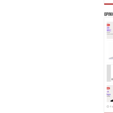
Opin
4 