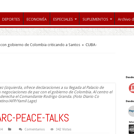
DEPORTES
ECONOMÍA
ESPECIALES
SUPLEMENTOS
Archivo d
con gobierno de Colombia criticando a Santos
»
CUBA-
(izquierda, ofrece declaraciones a su llegada al Palacio de
 negociaciones de paz con el gobierno de Colombia. Al centro el
derecha el Comandante Rodrigo Granda. (Foto Diario Co
atino/AFP/Yamil Lage)
ARC-PEACE-TALKS
14
Comentarios
342 Vistas