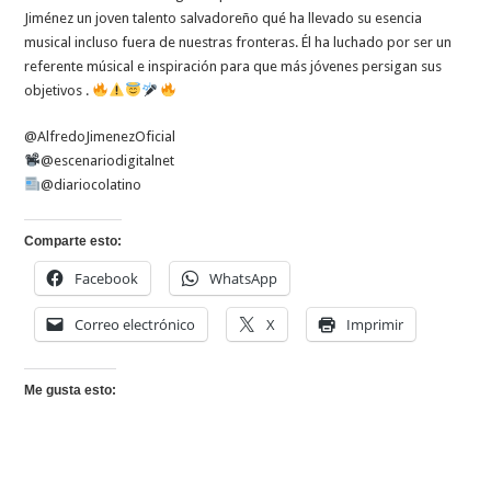
Jiménez
Jiménez un joven talento salvadoreño qué ha llevado su esencia
(Segunda
parte
musical incluso fuera de nuestras fronteras. Él ha luchado por ser un
de
entrevista)
referente músical e inspiración para que más jóvenes persigan sus
objetivos .
@AlfredoJimenezOficial
@escenariodigitalnet
@diariocolatino
Comparte esto:
Facebook
WhatsApp
Correo electrónico
X
Imprimir
Me gusta esto: