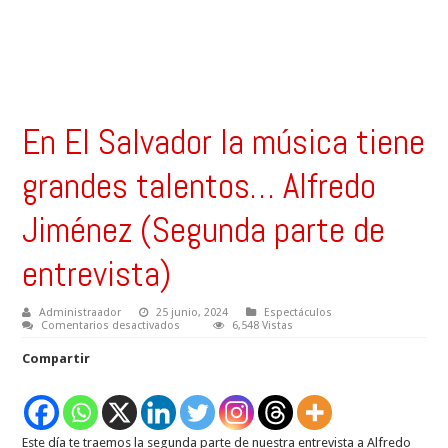
En El Salvador la música tiene
grandes talentos… Alfredo
Jiménez (Segunda parte de
entrevista)
Administraador
25 junio, 2024
Espectáculos
en
Comentarios desactivados
6,548 Vistas
En
El
Compartir
Salvador
la
música
tiene
grandes
talentos…
Este día te traemos la segunda parte de nuestra entrevista a Alfredo
Alfredo