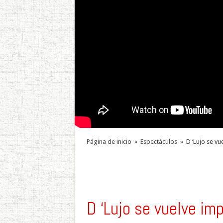
Página de inicio
»
Espectáculos
»
D ‘Lujo se vu
D ‘Lujo se vuelve imp