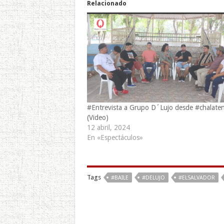
Relacionado
#Entrevista a Grupo D´Lujo desde #chalate
(Video)
12 abril, 2024
En «Espectáculos»
Tags
#BAILE
#DELUJO
#ELSALVADOR