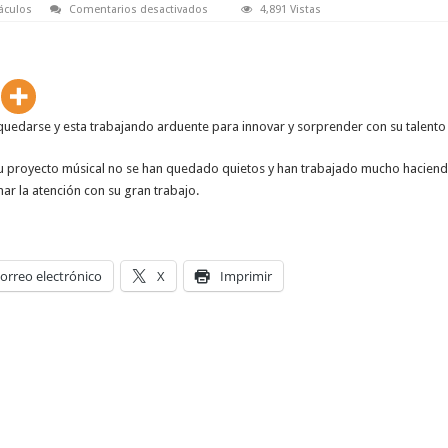
en
áculos
Comentarios desactivados
4,891 Vistas
D
‘Lujo
se
vuelve
imparable!!!
(video)
 quedarse y esta trabajando arduente para innovar y sorprender con su talento
u proyecto músical no se han quedado quietos y han trabajado mucho hacien
ar la atención con su gran trabajo.
orreo electrónico
X
Imprimir