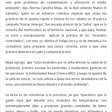
este gran problema de contaminación y afectación al medio
ambiente”, dijo, Norma Carolina Mejía, de la Red Uniendo Manos El
Salvador, quien en un esfuerzo colectivo esperan que cesen las
prácticas de la quema rápida e intensa de los cañales en el país.La
campaña “Azúcar Amarga”, fue lanzada al inicio de la “zafra”, que es la
cosecha del monocultivo en el territorio nacional, y que para facilitar
su corte y transportación
aplican la práctica de los “incendios
controlados”, con esto se
elimina el follaje seco y se da entrada a los
cortadores para preparar una nueva cosecha, pese a que esta
práctica deteriora el suelo y contamina el aire.
Mejía agregó
que “estos incendios por la zafra afectan la salud de la
población, primero porque los pesticidas o madurantes generan en
las personas
la Enfermedad Renal Crónica (ERC), y luego la quema de
la caña de azúcar,
no solo afecta a quien vive en los alrededores de la
zona, sino también la fauna silvestre y el medio ambiente”.
La tarea es de concienciar a la personas, ya que “queremos que la
gente sepa que durante esos incendios las temperaturas son
extremadamente altas y producen grandes cantidades de humo
negro denso y hollín, que se puede desplazar por kilómetros y