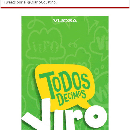
Tweets por el @DiarioCoLatino.