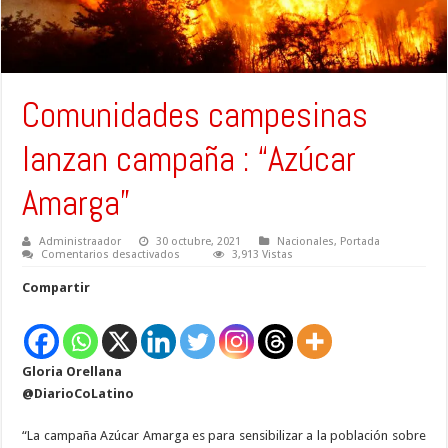
Comunidades campesinas
lanzan campaña : “Azúcar
Amarga”
Administraador
30 octubre, 2021
Nacionales
,
Portada
en
Comentarios desactivados
3,913 Vistas
Comunidades
campesinas
Compartir
lanzan
campaña
:
“Azúcar
Amarga”
Gloria Orellana
@DiarioCoLatino
“La campaña Azúcar Amarga es para sensibilizar a la población sobre