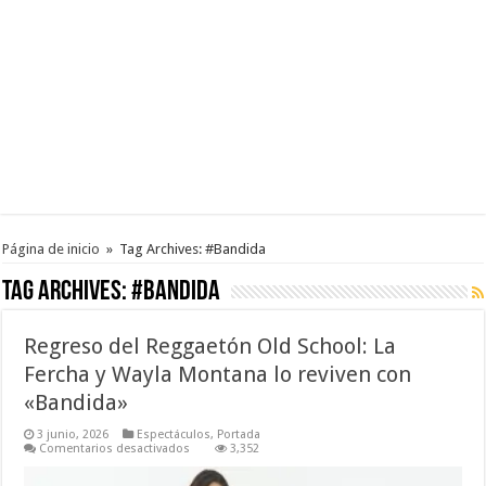
Página de inicio
»
Tag Archives: #Bandida
Tag Archives:
#Bandida
Regreso del Reggaetón Old School: La
Fercha y Wayla Montana lo reviven con
«Bandida»
3 junio, 2026
Espectáculos
,
Portada
en
Comentarios desactivados
3,352
Regreso
del