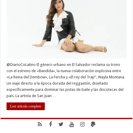
Reggaetón
Old
School:
La
Fercha
y
Wayla
Montana
lo
reviven
con
«Bandida»
@DiarioCoLatino El género urbano en El Salvador reclama su trono
con el estreno de «Bandida», la nueva colaboración explosiva entre
«La Reina del Dembow», La Fercha y «El rey del Trap”, Wayla Montana.
Un viaje directo a la época dorada del reggaetón, diseñado
específicamente para dominar las pistas de baile y las discotecas del
país. La artista de San Juan …
Leer artículo completo