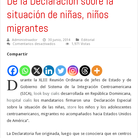
De la Declaración sobre la
situación de niñas, niños
migrantes
Administraador
30 junio, 2014
Editorial
en
Comentarios desactivados
1,971 Vistas
De
la
Compartir
Declaración
sobre
la
situación
de
niñas,
D
urante la XLIII Reunión Ordinaria de Jefes de Estado y de
niños
migrantes
Gobierno del Sistema de la Integración Centroamericana
(SICA),
look
buy cialis
desarrollada en República Dominicana,
hospital
cialis
los mandatarios firmaron una Declaración Especial
sobre la situación de las niñas,
store
los niños y los adolescentes
centroamericanos, migrantes no acompañados hacia Estados Unidos
de América”.
La Declaratoria fue originada, luego que se conociera que en centros