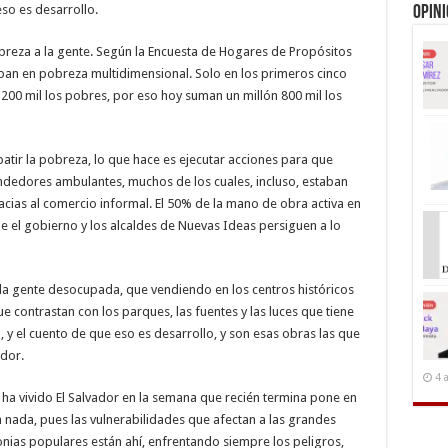
so es desarrollo.
Opin
obreza a la gente. Según la Encuesta de Hogares de Propósitos
ban en pobreza multidimensional. Solo en los primeros cinco
00 mil los pobres, por eso hoy suman un millón 800 mil los
batir la pobreza, lo que hace es ejecutar acciones para que
dedores ambulantes, muchos de los cuales, incluso, estaban
acias al comercio informal. El 50% de la mano de obra activa en
que el gobierno y los alcaldes de Nuevas Ideas persiguen a lo
a la gente desocupada, que vendiendo en los centros históricos
ue contrastan con los parques, las fuentes y las luces que tiene
y el cuento de que eso es desarrollo, y son esas obras las que
dor.
4 
ha vivido El Salvador en la semana que recién termina pone en
 nada, pues las vulnerabilidades que afectan a las grandes
nias populares están ahí, enfrentando siempre los peligros,