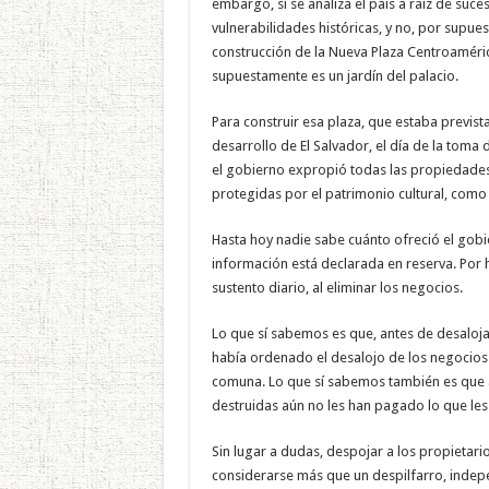
embargo, si se analiza el país a raíz de suc
vulnerabilidades históricas, y no, por supue
construcción de la Nueva Plaza Centroaméric
supuestamente es un jardín del palacio.
Para construir esa plaza, que estaba previs
desarrollo de El Salvador, el día de la toma
el gobierno expropió todas las propiedade
protegidas por el patrimonio cultural, como 
Hasta hoy nadie sabe cuánto ofreció el gobie
información está declarada en reserva. Por
sustento diario, al eliminar los negocios.
Lo que sí sabemos es que, antes de desalojar 
había ordenado el desalojo de los negocios 
comuna. Lo que sí sabemos también es que a
destruidas aún no les han pagado lo que les
Sin lugar a dudas, despojar a los propietari
considerarse más que un despilfarro, indepe