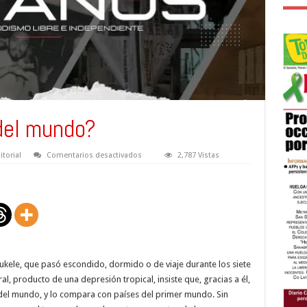
del mundo?
en
itorial
Comentarios desactivados
2,787 Vistas
¿El
país
más
cool
del
mundo?
Bukele, que pasó escondido, dormido o de viaje durante los siete
al, producto de una depresión tropical, insiste que, gracias a él,
l del mundo, y lo compara con países del primer mundo. Sin