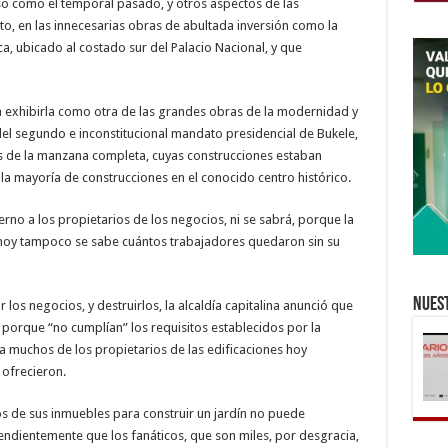
eso como el temporal pasado, y otros aspectos de las
sto, en las innecesarias obras de abultada inversión como la
a, ubicado al costado sur del Palacio Nacional, y que
ta exhibirla como otra de las grandes obras de la modernidad y
 del segundo e inconstitucional mandato presidencial de Bukele,
s de la manzana completa, cuyas construcciones estaban
la mayoría de construcciones en el conocido centro histórico.
rno a los propietarios de los negocios, ni se sabrá, porque la
 hoy tampoco se sabe cuántos trabajadores quedaron sin su
Nuest
los negocios, y destruirlos, la alcaldía capitalina anunció que
porque “no cumplían” los requisitos establecidos por la
 muchos de los propietarios de las edificaciones hoy
 ofrecieron.
os de sus inmuebles para construir un jardín no puede
ndientemente que los fanáticos, que son miles, por desgracia,