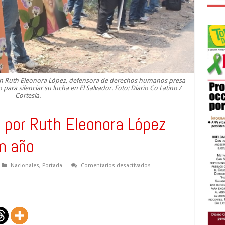
con Ruth Eleonora López, defensora de derechos humanos presa
ara silenciar su lucha en El Salvador. Foto: Diario Co Latino /
Cortesía.
d por Ruth Eleonora López
n año
en
Nacionales
,
Portada
Comentarios desactivados
Acto
de
solidaridad
por
Ruth
Eleonora
López
detenida
hace