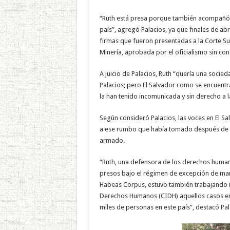
“Ruth está presa porque también acompañó la
país”, agregó Palacios, ya que finales de ab
firmas que fueron presentadas a la Corte Sup
Minería, aprobada por el oficialismo sin con
A juicio de Palacios, Ruth “quería una socie
Palacios; pero El Salvador como se encuentra 
la han tenido incomunicada y sin derecho a la 
Según consideró Palacios, las voces en El Sa
a ese rumbo que había tomado después de la
armado.
“Ruth, una defensora de los derechos human
presos bajo el régimen de excepción de man
Habeas Corpus, estuvo también trabajando 
Derechos Humanos (CIDH) aquellos casos en 
miles de personas en este país”, destacó Pal