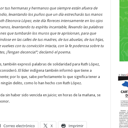
por tus hermanas y hermanos que siempre están afuera de
dio, levantando los puños que un día estrecharás tus manos
 Ruth Eleonora López, este día floreces intensamente en los ojos
anos, levantando tu espíritu incantable, llevando las palabras
iones que tumbarán los muros que te aprisionan, para que
ándose en las calles de tus madres, de tus abuelas, de tus hijas,
vuelves con tu convicción intacta, con la fe poderosa sobre tu
ites, ¡Tengan decencia!”; declamó el poema.
te, también expresó palabras de solidaridad para Ruth López,
consideró. El líder indígena también informó que tiene a
ente; por lo que, sabe perfectamente lo que significa tener a
ningún delito, como lo han hecho con Ruth López.
da sin haber sido vencida en juicio; en horas de la mañana, se
honor.
Correo electrónico
X
Imprimir