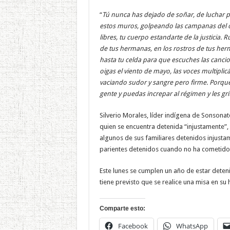
“
Tú nunca has dejado de soñar, de luchar 
estos muros, golpeando las campanas del o
libres, tu cuerpo estandarte de la justicia.
de tus hermanas, en los rostros de tus herm
hasta tu celda para que escuches las canc
oigas el viento de mayo, las voces multiplic
vaciando sudor y sangre pero firme. Porque 
gente y puedas increpar al régimen y les gr
Silverio Morales, líder indígena de Sonsona
quien se encuentra detenida “injustamente”, 
algunos de sus familiares detenidos injustam
parientes detenidos cuando no ha cometido 
Este lunes se cumplen un año de estar deteni
tiene previsto que se realice una misa en su 
Comparte esto:
Facebook
WhatsApp