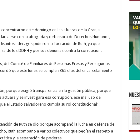
ya
un
año
 concentraron este domingo en las afueras de la Granja
olidarizarse con la abogada y defensora de Derechos Humanos,
istintos liderzgos pidieron la liberación de Ruth, ya que
nsa de los DDHH y por sus denunias contra la corrupción.
os, del Comité de Familiares de Personas Presas y Perseguidas
recordó que este lunes se cumplen 365 días del encarcelamiento
ión, porque exigió transparencia en la gestión pública, porque
Nuest
que actuara y se investigara esa corrupción, ese mal uso de
que el Estado salvadoreño cumpla su rol constitucional”,
etención de Ruth se dio porque acompañó la lucha en defensa de
cho, Ruth acompañó a varios colectivos que pedían el respeto a
crática y la separación de poderes.